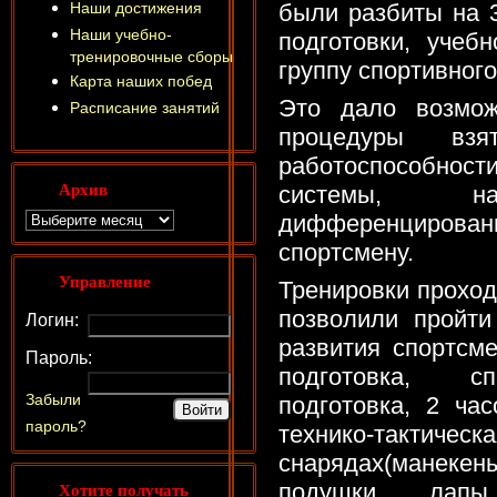
Наши достижения
были разбиты на 3
Наши учебно-
подготовки, учеб
тренировочные сборы
группу спортивног
Карта наших побед
Это дало возмож
Расписание занятий
процедуры взя
работоспособнос
Архив
системы, на
дифференцирова
спортсмену.
Управление
Тренировки проход
позволили пройти
Логин:
развития спортсм
Пароль:
подготовка, сп
Забыли
подготовка, 2 ча
пароль?
технико-такти
снарядах(мане
Хотите получать
подушки, лапы,