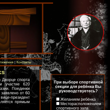
тижения
|
Контакты
KS
о Дворце спорта
При выборе спортивной
и участие 620
секции для ребёнка Вы
азии. Поединки
руководствуетесь?
 заявлено от 60
 вице-президент
Желанием ребёнка
вляется прямым
Месторасположением
спортивного зала