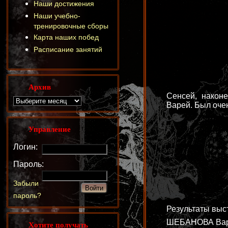
Наши достижения
Наши учебно-
тренировочные сборы
Карта наших побед
Расписание занятий
Архив
Сенсей, након
Варей. Был очен
Управление
Логин:
Пароль:
Забыли
пароль?
Результаты выс
ШЕБАНОВА Варва
Хотите получать