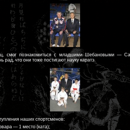
ец, смог познакомиться с младшими Шебановыми — С
ь рад, что они тоже постигают науку каратэ.
тупления наших спортсменов:
ра — 1 место (ката);