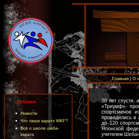
Главная
|
О 
Рубрики
20 лет спустя,
«Триумф» про
спортсменов и
Новости
проводились в 
Что такое каратэ WKF?
до 120 спортсм
Всё о школе шеба-
Японской феде
учителем Шебано
каратэ