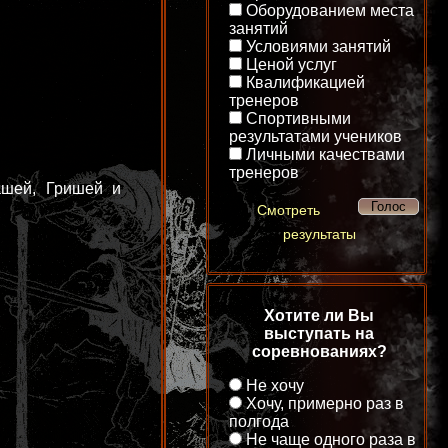
Оборудованием места
занятий
Условиями занятий
Ценой услуг
Квалификацией
тренеров
Спортивными
результатами учеников
Личными качествами
тренеров
ашей, Гришей и
Смотреть
результаты
Хотите ли Вы
выступать на
соревнованиях?
Не хочу
Хочу, примерно раз в
полгода
Не чаще одного раза в