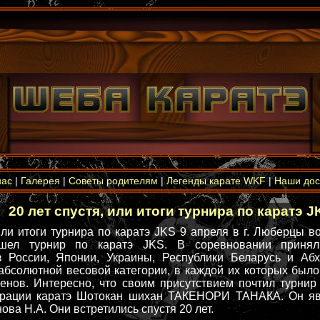
нас
|
Галерея
|
Советы родителям
|
Легенды карате WKF
|
Наши дос
20 лет спустя, или итоги турнира по каратэ J
 или итоги турнира по каратэ JKS 9 апреля в г. Люберцы в
шел турнир по каратэ JKS. В соревновании принял
з России, Японии, Украины, Республики Беларусь и Абх
абсолютной весовой категории, в каждой их которых было
енов. Интересно, что своим присутствием почтил турнир
рации каратэ Шотокан шихан ТАКЕНОРИ ТАНАКА. Он я
ва Н.А. Они встретились спустя 20 лет.