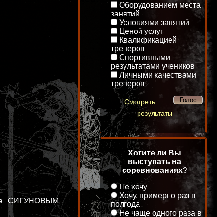
Оборудованием места
занятий
Условиями занятий
Ценой услуг
Квалификацией
тренеров
Спортивными
результатами учеников
Личными качествами
тренеров
Смотреть
результаты
Хотите ли Вы
выступать на
соревнованиях?
Не хочу
Хочу, примерно раз в
урга СИГУНОВЫМ
полгода
Не чаще одного раза в