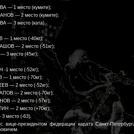
 — 1 место (кумите);
НОВ — 2 место (кумите);
 — 3 место (ката).
— 1 место (-40кг);
ШОВ — 2 место (-51кг);
 3 место (45кг);
-1 место (-52кг);
— 1 место (-70кг);
В — 2 место (-52кг);
ОВ — 2 место (-70кг);
В — 2 место (-57кг);
ИН — 2 место (+70кг);
3 место (-63).
с вице-президентом федерации каратэ Санкт-Петерб
ровичем.