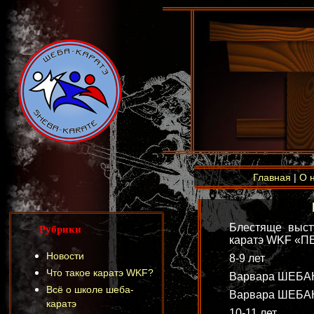
Главная
|
О 
Рубрики
Блестяще выст
каратэ WKF «
Новости
8-9 лет
Что такое каратэ WKF?
Варвара ШЕБАН
Всё о школе шеба-
Варвара ШЕБАНО
каратэ
10-11 лет