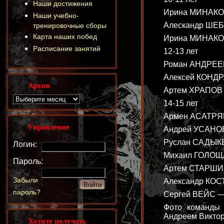
Наши достижения
Ирина МИНАКОВА
Наши учебно-
Алескандр ШЕБА
тренировочные сборы
Карта наших побед
Ирина МИНАКОВА
Расписание занятий
12-13 лет
Роман АНДРЕЕВ 
Алексей КОНДРА
Архив
Артем ХРАПОВ —
14-15 лет
Армен АСАТРЯН 
Управление
Андрей УСАНОВ 
Руслан САДЫКЕЕ
Логин:
Михаил ГОЛОЩАП
Пароль:
Артем СТАРШИНО
Забыли
Александр КОСТ
пароль?
Сергей ВЕЙС — 
Фото команды 
Андреем Викто
Хотите получать