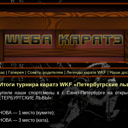
нас
|
Галерея
|
Советы родителям
|
Легенды карате WKF
|
Наши дос
Итоги турнира каратэ WKF «Петербугрские л
упили наши спортсмены в г. Санкт-Петербурге на откры
ПЕТЕРБУРГСКИЕ ЛЬВЫ»:
ОВА — 1 место (кумите);
ВА — 3 место (ката).