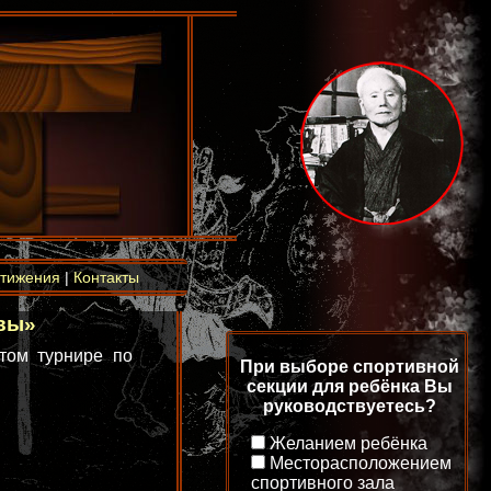
тижения
|
Контакты
ьвы»
том турнире по
При выборе спортивной
секции для ребёнка Вы
руководствуетесь?
Желанием ребёнка
Месторасположением
спортивного зала