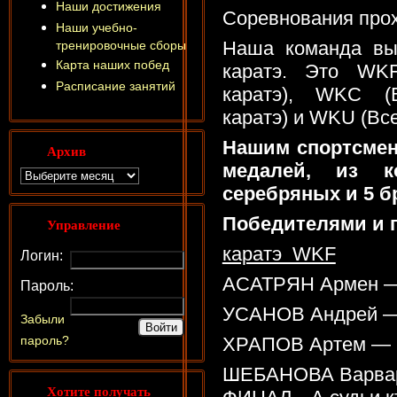
Наши достижения
Соревнования прох
Наши учебно-
Наша команда вы
тренировочные сборы
Карта наших побед
каратэ. Это WK
Расписание занятий
каратэ), WKC (
каратэ) и WKU (Вс
Нашим спортсмен
Архив
медалей, из к
серебряных и 5 б
Победителями и 
Управление
каратэ WKF
Логин:
АСАТРЯН Армен — 
Пароль:
УСАНОВ Андрей — 
Забыли
пароль?
ХРАПОВ Артем — 1
ШЕБАНОВА Варвар
Хотите получать