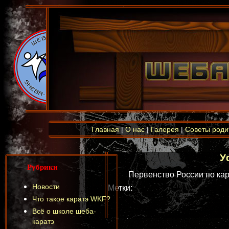
Главная
|
О нас
|
Галерея
|
Советы роди
У
Рубрики
Первенство России по кар
Новости
Метки:
Что такое каратэ WKF?
Всё о школе шеба-
каратэ