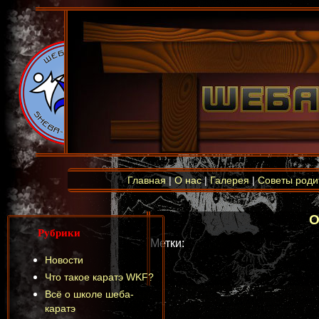
Главная
|
О нас
|
Галерея
|
Советы роди
О
Рубрики
Метки:
Новости
Что такое каратэ WKF?
Всё о школе шеба-
каратэ