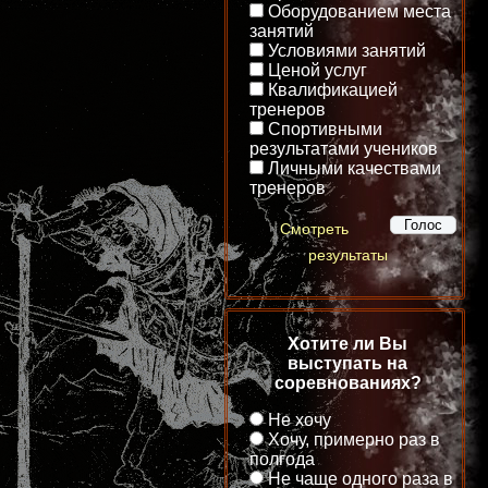
Оборудованием места
занятий
Условиями занятий
Ценой услуг
Квалификацией
тренеров
Спортивными
результатами учеников
Личными качествами
тренеров
Смотреть
результаты
Хотите ли Вы
выступать на
соревнованиях?
Не хочу
Хочу, примерно раз в
полгода
Не чаще одного раза в