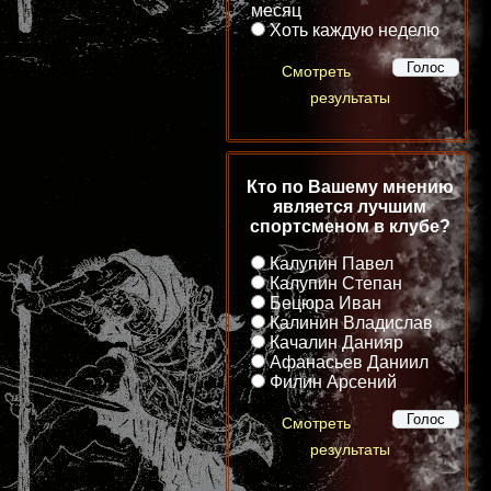
месяц
Хоть каждую неделю
Смотреть
результаты
Кто по Вашему мнению
является лучшим
спортсменом в клубе?
Калупин Павел
Калупин Степан
Бецюра Иван
Калинин Владислав
Качалин Данияр
Афанасьев Даниил
Филин Арсений
Смотреть
результаты