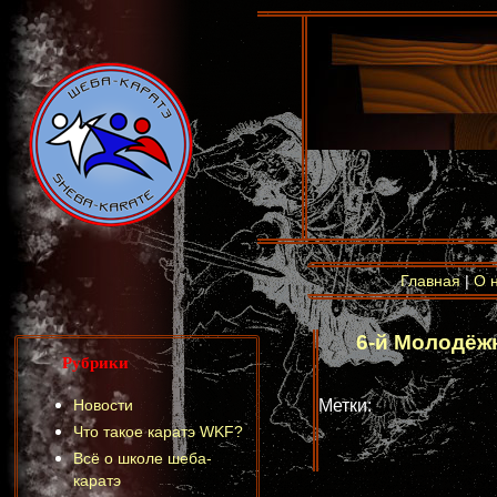
Главная
|
О 
6-й Молодёж
Рубрики
Новости
Метки:
Что такое каратэ WKF?
Всё о школе шеба-
каратэ