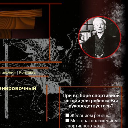
тижения
|
Контакты
ренировочный
При выборе спортивной
секции для ребёнка Вы
руководствуетесь?
Желанием ребёнка
Месторасположением
спортивного зала