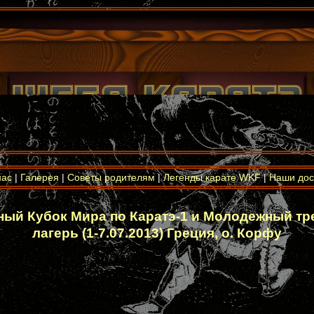
нас
|
Галерея
|
Советы родителям
|
Легенды карате WKF
|
Наши дос
ный Кубок Мира по Каратэ-1 и Молодежный т
лагерь (1-7.07.2013) Греция, о. Корфу