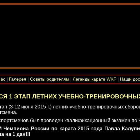
нас
|
Галерея
|
Советы родителям
|
Легенды карате WKF
|
Наши дос
Я 1 ЭТАП ЛЕТНИХ УЧЕБНО-ТРЕНИРОВОЧН
ап (3-12 июня 2015 г.) летних учебно-тренировочных сборо
тсмена.
спортсменов был проведен квалификационный экзамен по к
Чемпиона России по каратэ 2015 года Павла Калупи
а на 1 дан!!!