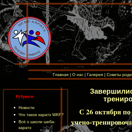
Главная
|
О нас
|
Галерея
|
Советы роди
Завершилис
Рубрики
тренир
Новости
С 26 октября по
Что такое каратэ WKF?
учено-тренировоч
Всё о школе шеба-
каратэ