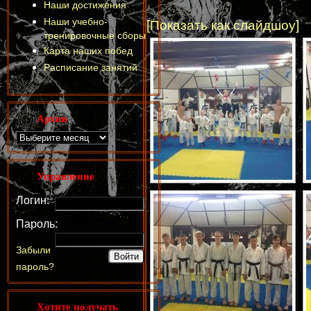
Наши достижения
Наши учебно-
[Показать как слайдшоу]
тренировочные сборы
Карта наших побед
Расписание занятий
Архив
Управление
Логин:
Пароль:
Забыли
пароль?
Хотите получать