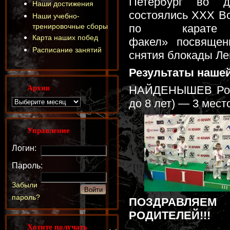
Петербург во д
Наши достижения
состоялись ХХХ В
Наши учебно-
тренировочные сборы
по карате
Карта наших побед
факел» посвящен
Расписание занятий
снятия блокады Ле
Результаты наше
Архив
НАЙДЕНЫШЕВ Роман
до 8 лет) — 3 мест
Управление
Логин:
Пароль:
Забыли
пароль?
ПОЗДРАВЛЯЕМ
РОДИТЕЛЕЙ!!!
Хотите получать