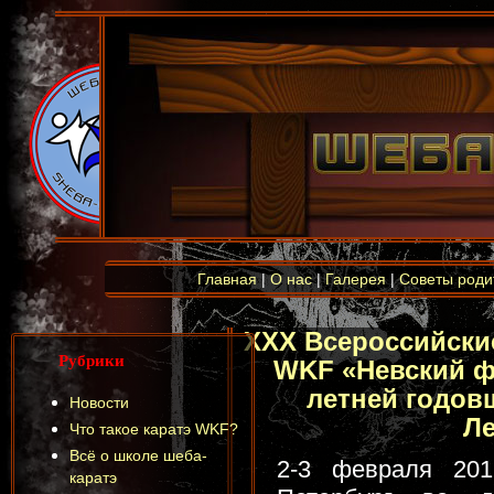
Главная
|
О нас
|
Галерея
|
Советы роди
ХХХ Всероссийски
Рубрики
WKF «Невский ф
летней годов
Новости
Ле
Что такое каратэ WKF?
Всё о школе шеба-
2-3 февраля 201
каратэ