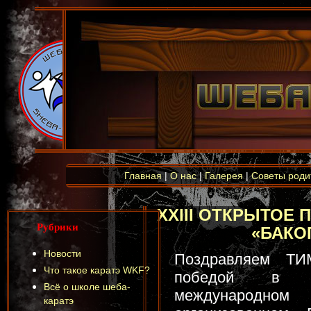
Главная
|
О нас
|
Галерея
|
Советы роди
XXIII ОТКРЫТОЕ 
Рубрики
«БАКОГ
Новости
Поздравляем Т
Что такое каратэ WKF?
победой в тр
Всё о школе шеба-
международном
каратэ