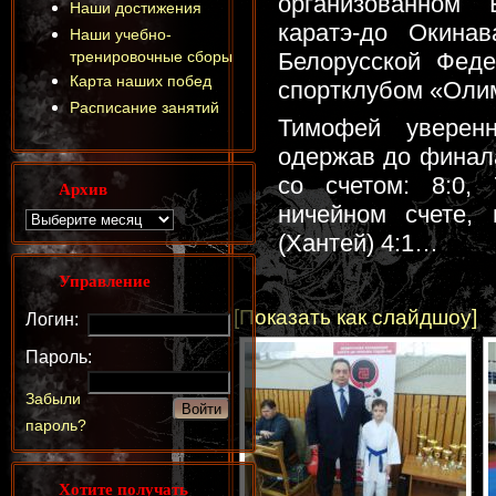
организованном 
Наши достижения
каратэ-до Окина
Наши учебно-
тренировочные сборы
Белорусской Феде
Карта наших побед
спортклубом «Оли
Расписание занятий
Тимофей уверен
одержав до финал
со счетом: 8:0,
Архив
ничейном счете,
(Хантей) 4:1…
Управление
[Показать как слайдшоу]
Логин:
Пароль:
Забыли
пароль?
Хотите получать