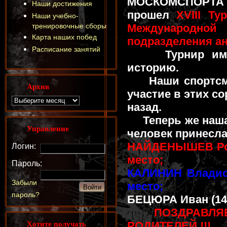
МОСКОМСПОРТА
Наши достижения
прошел
XVIII Ту
Наши учебно-
тренировочные сборы
Международной 
Карта наших побед
подразделения а
Расписание занятий
Турнир имеет
историю.
Наши спортсме
Архив
участие в этих с
назад.
Теперь же наша 
Управление
человек принесл
НАЙДЕНЫШЕВ Роман
Логин:
место;
Пароль:
КАЛИНИН Владисла
Забыли
место;
пароль?
БЕЦЮРА Иван (14-15
ПОЗДРАВЛЯ
Хотите получать
РОДИТЕЛЕЙ !!!