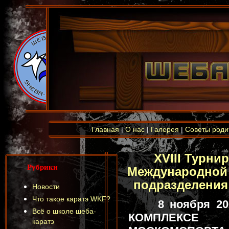
Главная
|
О нас
|
Галерея
|
Советы роди
XVIII Турнир
Рубрики
Международной 
подразделения
Новости
Что такое каратэ WKF?
8 ноября 2
Всё о школе шеба-
КОМПЛЕКСЕ 
каратэ