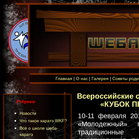
Главная
|
О нас
|
Галерея
|
Советы роди
Всероссийские 
Рубрики
«КУБОК П
Новости
10-11 февраля 20
Что такое каратэ WKF?
«Молодежный» 
Всё о школе шеба-
традици
каратэ