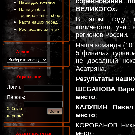
соревнования п
Наши достижения
ВЕЛИКОГО».
Наши учебно-
тренировочные сборы
В этом году о
Карта наших побед
количество участ
Расписание занятий
регионов России.
Наша команда (10 
Архив
5 финалах турнира
не досадный нок
Асатряна.
Управление
Результаты наших
Логин:
ШЕБАНОВА Варвара
место;
Пароль:
КАЛУПИН Павел (
Забыли
место;
пароль?
КОРОБАНОВ Никита
место;
Хотите получать