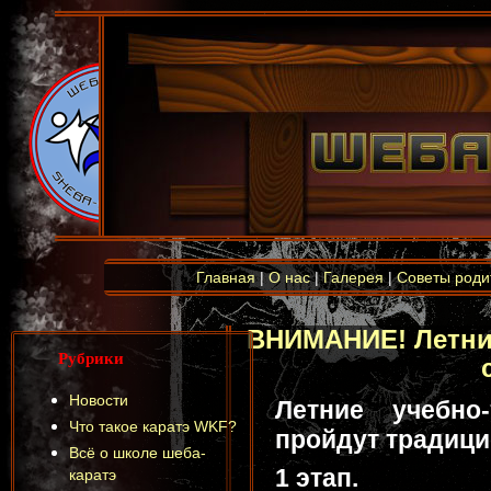
Главная
|
О нас
|
Галерея
|
Советы роди
ВНИМАНИЕ! Летни
Рубрики
Новости
Летние учебно
Что такое каратэ WKF?
пройдут традици
Всё о школе шеба-
1 этап.
каратэ