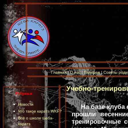
Главная
|
О нас
|
Галерея
|
Советы роди
Учебно-трениров
Рубрики
Новости
На базе клуба 
Что такое каратэ WKF?
прошли весенни
Всё о школе шеба-
тренировочные с
каратэ