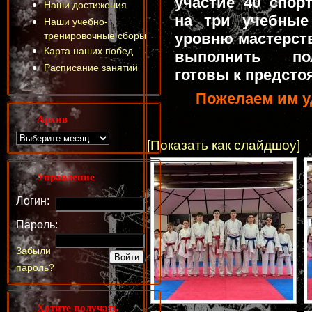
участие 40 спор
Наши достижения
на три учебные
Наши учебно-
тренировочные сборы
уровню мастерств
Карта наших побед
выполнить по
Расписание занятий
готовы к предсто
Пожелаем им уд
Архив
[Показать как слайдшоу]
Управление
Логин:
Пароль:
Забыли
пароль?
Хотите получать