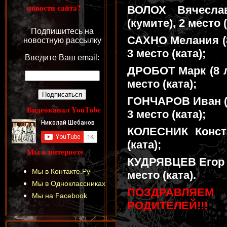
новости сайта?
ВОЛОХ Вячесла
(кумите), 2 место (
Подпишитесь на
САХНО Мелания (8
новостную рассылку
3 место (ката);
Введите Ваш email:
ДРОБОТ Марк (8 л
место (ката);
ГОНЧАРОВ Иван (9
Видеоканал YouTube
3 место (ката);
КОЛЕСНИК Конст
(ката);
Мы в интернете
КУДРЯВЦЕВ Егор (9
Мы в Контакте.Ру
место (ката).
Мы в Одноклассниках
ПОЗДРАВЛЯЕМ
Мы на Facebook
РОДИТЕЛЕЙ!!!