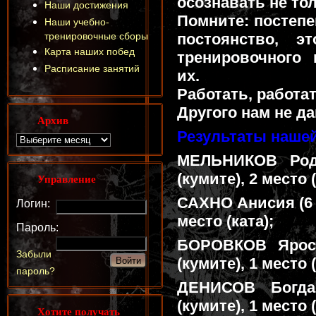
осознавать не тол
Наши достижения
Помните: постепе
Наши учебно-
тренировочные сборы
постоянство, э
Карта наших побед
тренировочного 
Расписание занятий
их.
Работать, работат
Другого нам не да
Архив
Результаты наше
МЕЛЬНИКОВ Род
(кумите), 2 место (
Управление
САХНО Анисия (6 л
Логин:
место (ката);
Пароль:
БОРОВКОВ Яросл
Забыли
(кумите), 1 место (
пароль?
ДЕНИСОВ Богда
(кумите), 1 место (
Хотите получать