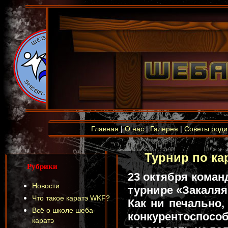
Главная
|
О нас
|
Галерея
|
Советы роди
Турнир по ка
Рубрики
23 октября коман
Новости
турнире «Закаляя
Что такое каратэ WKF?
Как ни печально,
Всё о школе шеба-
конкурентосп
каратэ