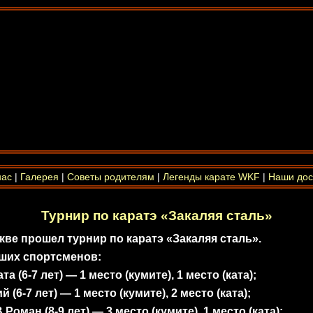
нас
|
Галерея
|
Советы родителям
|
Легенды карате WKF
|
Наши дос
Турнир по каратэ «Закаляя сталь»
кве прошел турнир по каратэ «Закаляя сталь».
ших спортсменов:
 (6-7 лет) — 1 место (кумите), 1 место (ката);
(6-7 лет) — 1 место (кумите), 2 место (ката);
ан (8-9 лет) — 3 место (кумите), 1 место (ката);