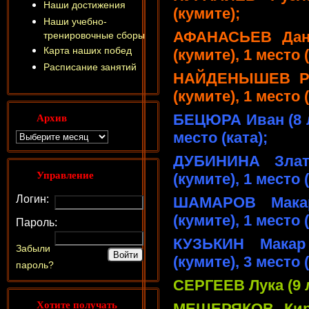
Наши достижения
(кумите);
Наши учебно-
АФАНАСЬЕВ Дани
тренировочные сборы
Карта наших побед
(кумите), 1 место (
Расписание занятий
НАЙДЕНЫШЕВ Ром
(кумите), 1 место (
Архив
БЕЦЮРА Иван (8 л
место (ката);
ДУБИНИНА Злат
Управление
(кумите), 1 место (
Логин:
ШАМАРОВ Мака
(кумите), 1 место (
Пароль:
КУЗЬКИН Макар
Забыли
(кумите), 3 место (
пароль?
СЕРГЕЕВ Лука (9 л
Хотите получать
МЕЩЕРЯКОВ Кири