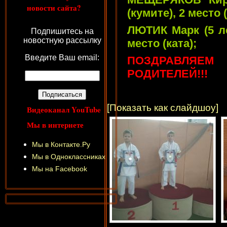
новости сайта?
(кумите), 2 место (
ЛЮТИК Марк (5 ле
Подпишитесь на
новостную рассылку
место (ката);
Введите Ваш email:
ПОЗДРАВЛЯЕМ
РОДИТЕЛЕЙ!!!
[Показать как слайдшоу]
Видеоканал YouTube
Мы в интернете
Мы в Контакте.Ру
Мы в Одноклассниках
Мы на Facebook