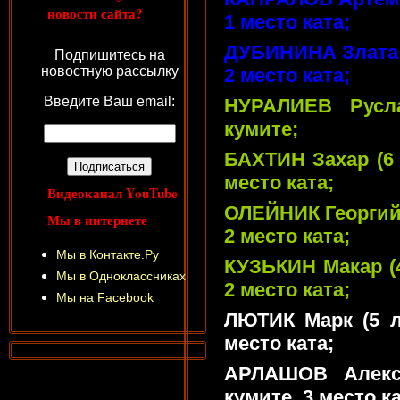
новости сайта?
1 место ката;
ДУБИНИНА Злата (
Подпишитесь на
новостную рассылку
2 место ката;
Введите Ваш email:
НУРАЛИЕВ Русл
кумите;
БАХТИН Захар (6 
место ката;
Видеоканал YouTube
ОЛЕЙНИК Георгий 
Мы в интернете
2 место ката;
Мы в Контакте.Ру
КУЗЬКИН Макар (4
Мы в Одноклассниках
2 место ката;
Мы на Facebook
ЛЮТИК Марк (5 л
место ката;
АРЛАШОВ Алекс
кумите, 3 место ка