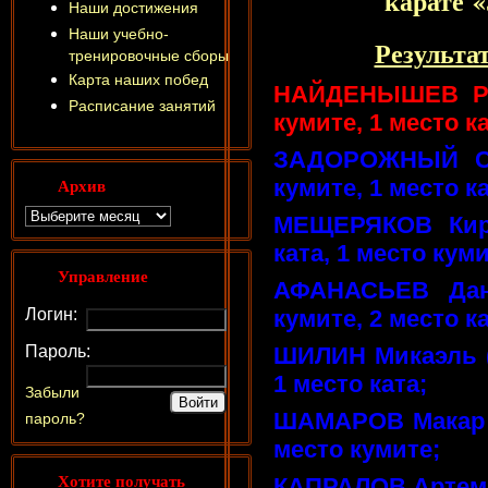
карате 
Наши достижения
Наши учебно-
Результа
тренировочные сборы
Карта наших побед
НАЙДЕНЫШЕВ Ром
Расписание занятий
кумите, 1 место ка
ЗАДОРОЖНЫЙ Се
Архив
кумите,
1 место ка
МЕЩЕРЯКОВ Кири
ката, 1 место куми
Управление
АФАНАСЬЕВ Дан
Логин:
кумите, 2 место ка
Пароль:
ШИЛИН Микаэль (6
1 место ката;
Забыли
ШАМАРОВ Макар (5
пароль?
место кумите;
Хотите получать
КАПРАЛОВ Артем (