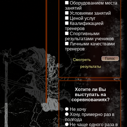
Оборудованием места
занятий
Условиями занятий
Ценой услуг
Квалификацией
тренеров
Спортивными
результатами учеников
Личными качествами
тренеров
Смотреть
результаты
Хотите ли Вы
выступать на
соревнованиях?
Не хочу
Хочу, примерно раз в
полгода
Не чаще одного раза в