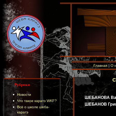
Главная
|
О 
С
Рубрики
Новости
ШЕБАНОВА Варв
Что такое каратэ WKF?
ШЕБАНОВ Григо
Всё о школе шеба-
каратэ