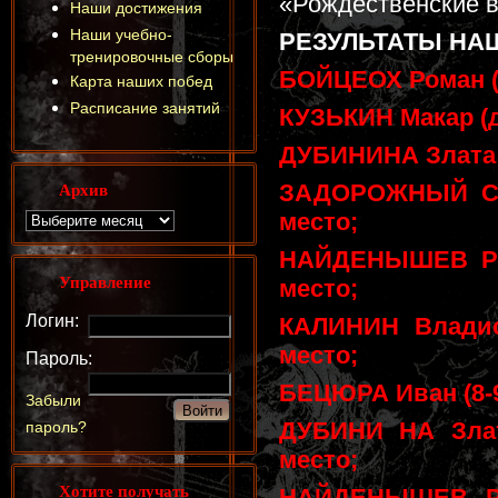
«Рождественские в
Наши достижения
Наши учебно-
РЕЗУЛЬТАТЫ НА
тренировочные сборы
БОЙЦЕОХ Роман (до
Карта наших побед
Расписание занятий
КУЗЬКИН Макар (до
ДУБИНИНА Злата (6
Архив
ЗАДОРОЖНЫЙ Сем
место;
НАЙДЕНЫШЕВ Ром
Управление
место;
Логин:
КАЛИНИН Владисл
место;
Пароль:
БЕЦЮРА Иван (8-9 
Забыли
ДУБИНИ НА Злат
пароль?
место;
Хотите получать
НАЙДЕНЫШЕВ Ром