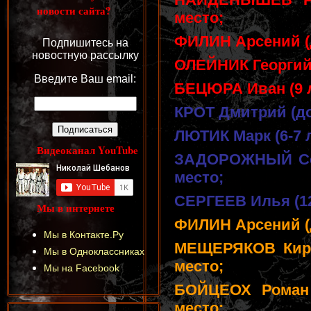
новости сайта?
место;
ФИЛИН Арсений (до
Подпишитесь на
новостную рассылку
ОЛЕЙНИК Георгий (
Введите Ваш email:
БЕЦЮРА Иван (9 ле
КРОТ Дмитрий (до 
ЛЮТИК Марк (6-7 л
Видеоканал YouTube
ЗАДОРОЖНЫЙ Семе
место;
СЕРГЕЕВ Илья (12 
Мы в интернете
ФИЛИН Арсений (до
Мы в Контакте.Ру
МЕЩЕРЯКОВ Кирил
Мы в Одноклассниках
место;
Мы на Facebook
БОЙЦЕОХ Роман 
место;