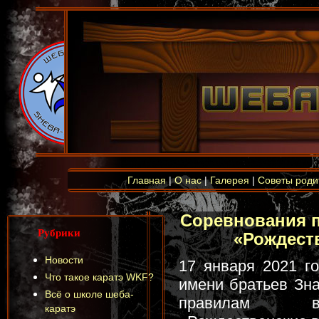
Главная
|
О нас
|
Галерея
|
Советы роди
Соревнования п
Рубрики
«Рождест
Новости
17 января 2021 г
Что такое каратэ WKF?
имени братьев Зн
Всё о школе шеба-
правилам вс
каратэ