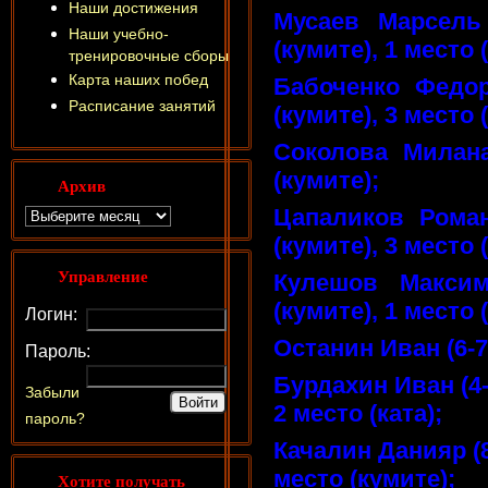
Наши достижения
Мусаев Марсель
Наши учебно-
(кумите), 1 место (
тренировочные сборы
Карта наших побед
Бабоченко Федор
Расписание занятий
(кумите), 3 место (
Соколова Милана
(кумите);
Архив
Цапаликов Роман
(кумите), 3 место (
Управление
Кулешов Максим
(кумите), 1 место (
Логин:
Останин Иван (6-7
Пароль:
Бурдахин Иван (4-
Забыли
2 место (ката);
пароль?
Качалин Данияр (8-
место (кумите);
Хотите получать