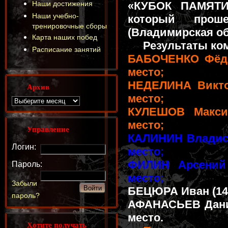
Наши достижения
«КУБОК ПАМЯТИ
Наши учебно-
который прош
тренировочные сборы
(Владимирская об
Карта наших побед
Результаты ко
Расписание занятий
БАБОЧЕНКО Фёдор 
место;
НЕДЕЛИНА Виктор
Архив
место;
КУЛЕШОВ Максим
место;
Управление
КАЛИНИН Владисла
Логин:
место;
ФИЛИН Арсений (
Пароль:
место;
Забыли
БЕЦЮРА Иван (14-1
пароль?
АФАНАСЬЕВ Даниил
место.
Хотите получать