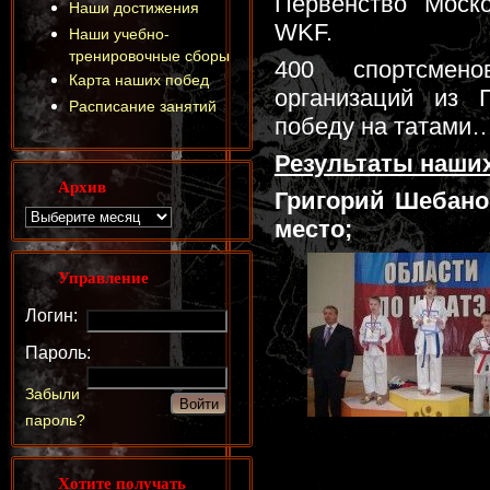
Первенство Моско
Наши достижения
WKF.
Наши учебно-
тренировочные сборы
400 спортсмен
Карта наших побед
организаций из 
Расписание занятий
победу на татами
Результаты наших
Архив
Григорий Шебанов
место;
Управление
Логин:
Пароль:
Забыли
пароль?
Хотите получать