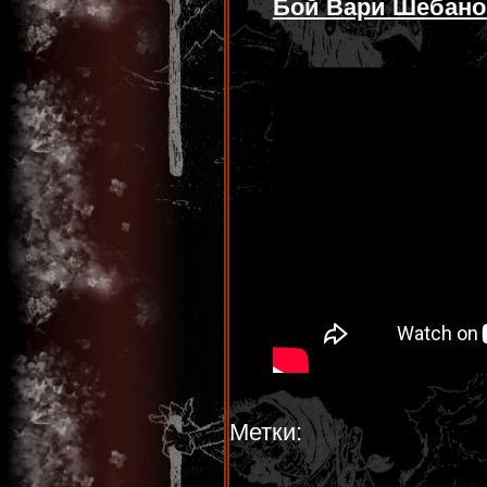
Бой Вари Шебан
Метки: