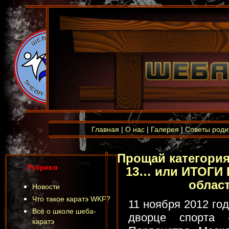
Главная
|
О нас
|
Галерея
|
Советы роди
Прощай категория 
Рубрики
13… или ИТОГИ 
облас
Новости
Что такое каратэ WKF?
11 ноября 2012 го
Всё о школе шеба-
дворце спорта 
каратэ