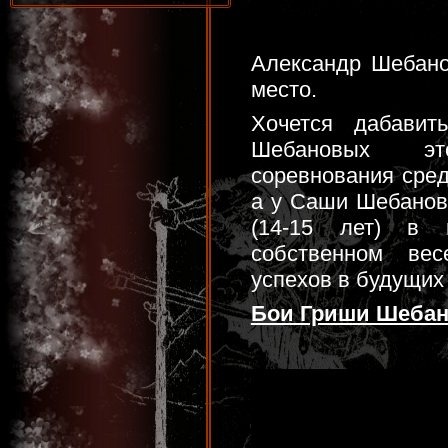
Александр Шебанов
место.
Хочется дабави
Шебановых э
соревнования сред
а у Саши Шебанов
(14-15 лет) в 
собственном ве
успехов в будущих
Бои Гриши Шеба