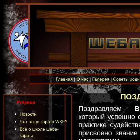
Главная
|
О нас
|
Галерея
|
Советы роди
ПОЗД
Рубрики
Поздравляем
Вик
Новости
который успешно 
Что такое каратэ WKF?
практике судейст
Всё о школе шеба-
присвоено звани
каратэ