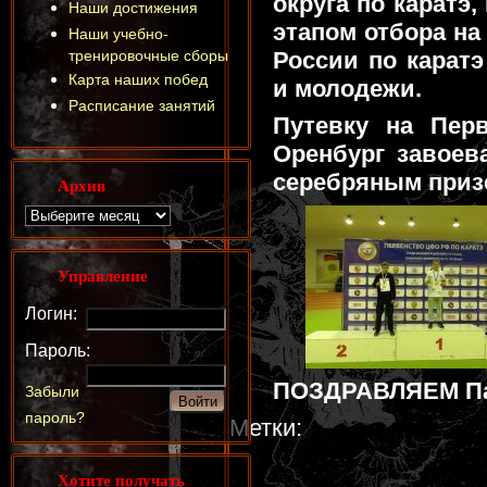
округа по каратэ
Наши достижения
этапом отбора на
Наши учебно-
тренировочные сборы
России по каратэ
Карта наших побед
и молодежи.
Расписание занятий
Путевку на Пер
Оренбург завоев
серебряным призе
Архив
Управление
Логин:
Пароль:
ПОЗДРАВЛЯЕМ Пав
Забыли
пароль?
Метки:
Хотите получать