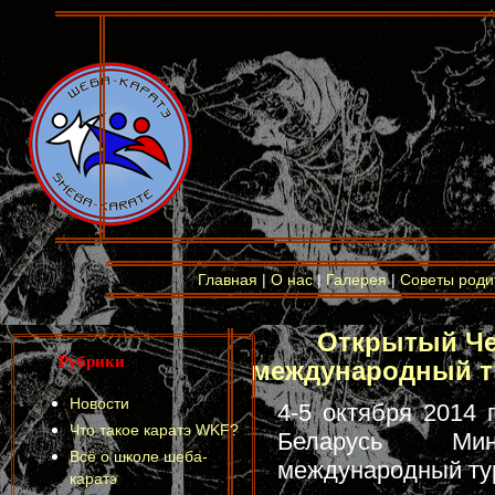
Главная
|
О нас
|
Галерея
|
Советы роди
Открытый Че
Рубрики
международный ту
Новости
4-5 октября 2014 
Что такое каратэ WKF?
Беларусь Ми
Всё о школе шеба-
международный тур
каратэ