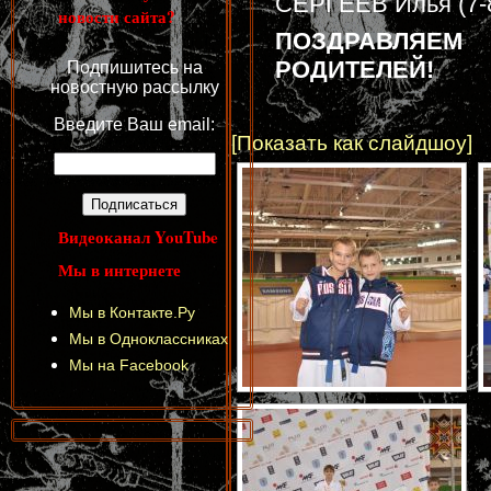
СЕРГЕЕВ Илья (7-8 
новости сайта?
ПОЗДРАВЛЯЕМ
РОДИТЕЛЕЙ!
Подпишитесь на
новостную рассылку
Введите Ваш email:
[Показать как слайдшоу]
Видеоканал YouTube
Мы в интернете
Мы в Контакте.Ру
Мы в Одноклассниках
Мы на Facebook