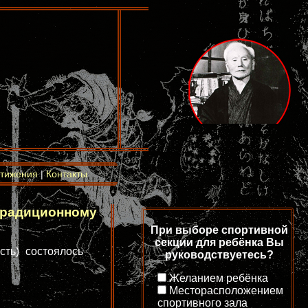
тижения
|
Контакты
традиционному
При выборе спортивной
секции для ребёнка Вы
сть) состоялось
руководствуетесь?
Желанием ребёнка
Месторасположением
спортивного зала