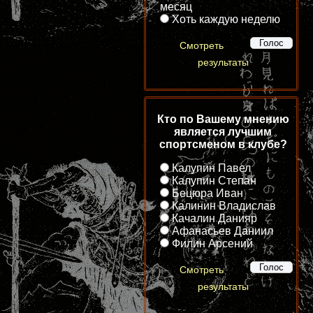
месяц
Хоть каждую неделю
Смотреть
результаты
Кто по Вашему мнению
является лучшим
спортсменом в клубе?
Калупин Павел
Калупин Степан
Бецюра Иван
Калинин Владислав
Качалин Данияр
Афанасьев Даниил
Филин Арсений
Смотреть
результаты