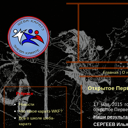
Главная
|
О 
Открытое Пер
Рубрики
Новости
17 мая 2015 го
открытое Перве
Что такое каратэ WKF?
Наши результа
Всё о школе шеба-
каратэ
СЕРГЕЕВ Илья (