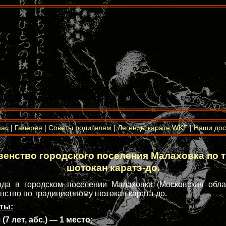
нас
|
Галерея
|
Советы родителям
|
Легенды карате WKF
|
Наши дос
венство городского поселения Малаховка по 
шотокан каратэ-до.
да в городском поселении Малаховка (Московская обла
нство по традиционному шотокан каратэ-до.
ты:
7 лет, абс.) — 1 место;