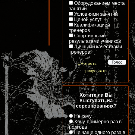
Оборудованием места
занятий
Условиями занятий
Ценой услуг
Квалификацией
тренеров
Спортивными
результатами учеников
Личными качествами
тренеров
Смотреть
результаты
Хотите ли Вы
выступать на
соревнованиях?
Не хочу
Хочу, примерно раз в
полгода
Не чаще одного раза в