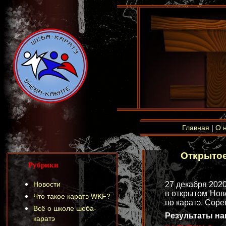
Главная
|
О 
Открытое
Рубрики
Новости
27 декабря 202
в открытом Нов
Что такое каратэ WKF?
по каратэ. Сор
Всё о школе шеба-
Результаты н
каратэ