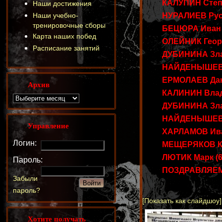
КАЛУПИН Степан
Наши достижения
Наши учебно-
НУРАЛИЕВ Русл
тренировочные сборы
БЕЦЮРА Иван (
Карта наших побед
ОЛЕЙНИК Георги
Расписание занятий
ДУБИНИНА Злат
НАЙДЕНЫШЕВ Ро
ЕРМОЛАЕВ Дани
Архив
КАЛИНИН Влади
ДУБИНИНА Злата
НАЙДЕНЫШЕВ Ро
Управление
ХАРЛАМОВ Иван
Логин:
МЕЩЕРЯКОВ Кир
ЛЮТИК Марк (6 
Пароль:
ПОЗДРАВЛЯЕМ
Забыли
пароль?
[Показать как слайдшоу]
Хотите получать