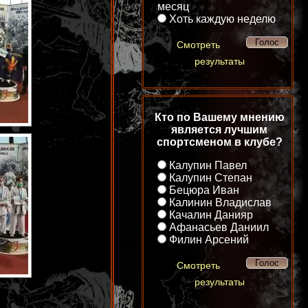
месяц
Хоть каждую неделю
Смотреть
результаты
Кто по Вашему мнению
является лучшим
спортсменом в клубе?
Калупин Павел
Калупин Степан
Бецюра Иван
Калинин Владислав
Качалин Данияр
Афанасьев Даниил
Филин Арсений
Смотреть
результаты