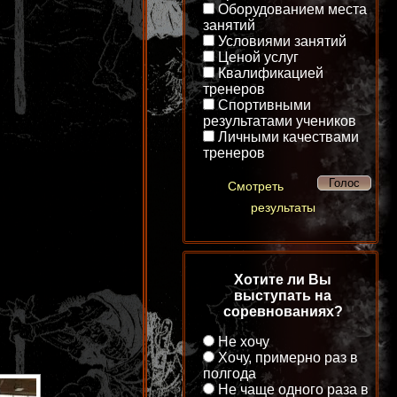
Оборудованием места
занятий
Условиями занятий
Ценой услуг
Квалификацией
тренеров
Спортивными
результатами учеников
Личными качествами
тренеров
Смотреть
результаты
Хотите ли Вы
выступать на
соревнованиях?
Не хочу
Хочу, примерно раз в
полгода
Не чаще одного раза в