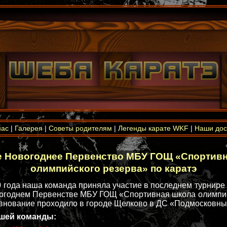
нас
|
Галерея
|
Советы родителям
|
Легенды карате WKF
|
Наши дос
 Новогоднее Первенство МБУ ГОЩ «Спортив
олимпийского резерва» по каратэ
0 года наша команда приняла участие в последнем турнире 
огоднем Первенстве МБУ ГОЩ «Спортивная школа олимпи
евнование проходило в городе Щелково в ДС «Подмосковны
ашей команды: