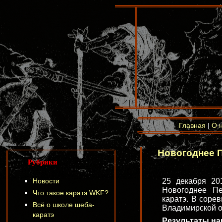
Главная
|
О 
Новогоднее 
Рубрики
Новости
25 декабря 20
Новогоднее Пе
Что такое каратэ WKF?
каратэ. В соре
Всё о школе шеба-
Владимирской об
каратэ
Результаты на