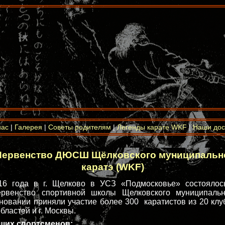
нас
|
Галерея
|
Советы родителям
|
Легенды карате WKF
|
Наши дос
Первенство ДЮСШ Щёлковского муниципально
каратэ (WKF)
16 года в г. Щелково в УСЗ «Подмосковье» состоялос
рвенство спортивной школы Щелковского муниципаль
вновании приняли участие более 300 каратистов из 20 клу
ластей и г. Москвы.
ших спортсменов: