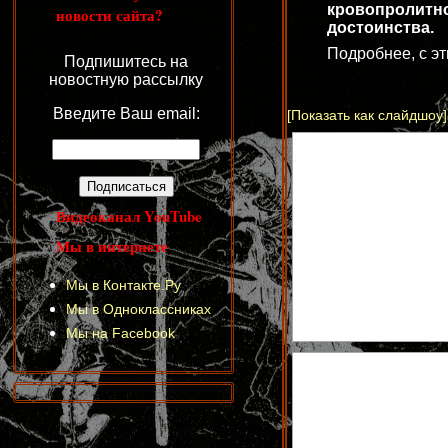
кровопролитн
новости сайта?
достоинства.
Подробнее, с э
Подпишитесь на
новостную рассылку
Введите Ваш email:
[Показать как слайдшоу]
Видеоканал YouTube
Мы в интернете
Мы в Контакте.Ру
Мы в Одноклассниках
Мы на Facebook