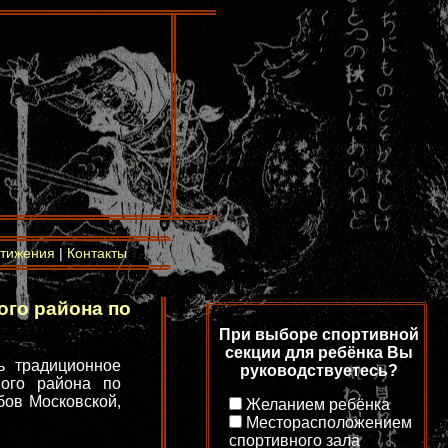
тижения
|
Контакты
го района по
При выборе спортивной
секции для ребёнка Вы
ь традиционное
руководствуетесь?
ного района по
бов Московской,
Желанием ребёнка
Месторасположением
спортивного зала