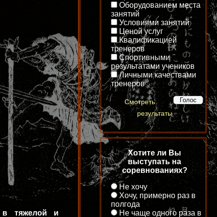
Оборудованием места
занятий
Условиями занятий
Ценой услуг
Квалификацией
тренеров
Спортивными
результатами учеников
Личными качествами
тренеров
Смотреть
результаты
Хотите ли Вы
выступать на
соревнованиях?
Не хочу
Хочу, примерно раз в
полгода
Не чаще одного раза в
 в тяжелой и