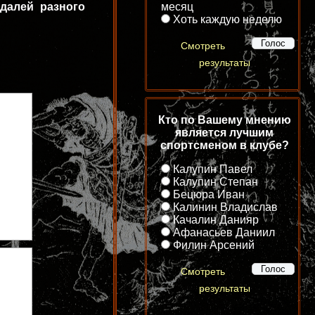
месяц
далей разного
Хоть каждую неделю
Смотреть
результаты
Кто по Вашему мнению
является лучшим
спортсменом в клубе?
Калупин Павел
Калупин Степан
Бецюра Иван
Калинин Владислав
Качалин Данияр
Афанасьев Даниил
Филин Арсений
Смотреть
результаты