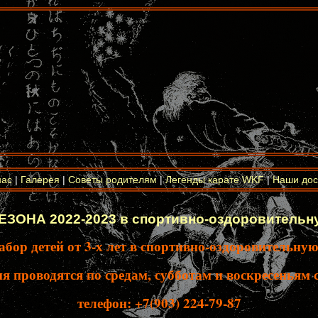
нас
|
Галерея
|
Советы родителям
|
Легенды карате WKF
|
Наши дос
ЗОНА 2022-2023 в спортивно-оздоровительну
абор детей от 3-х лет в спортивно-оздоровительную
я проводятся по средам, субботам и воскресеньям с
телефон: +7(903) 224-79-87