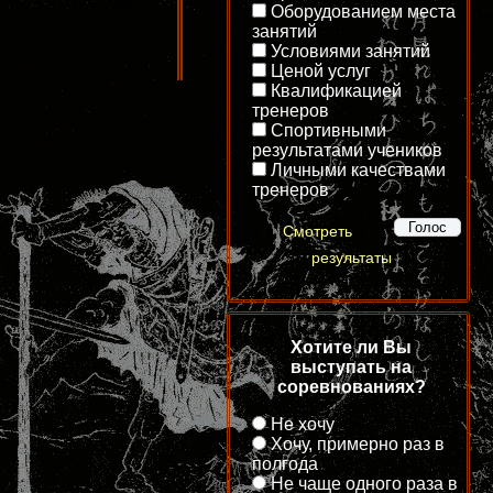
Оборудованием места
занятий
Условиями занятий
Ценой услуг
Квалификацией
тренеров
Спортивными
результатами учеников
Личными качествами
тренеров
Смотреть
результаты
Хотите ли Вы
выступать на
соревнованиях?
Не хочу
Хочу, примерно раз в
полгода
Не чаще одного раза в