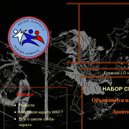
Главная
|
О 
НАБОР СЕ
Рубрики
Объявляется н
Новости
Заняти
Что такое каратэ WKF?
Всё о школе шеба-
каратэ