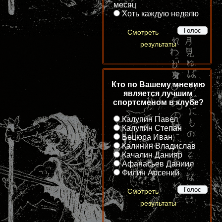
месяц
Хоть каждую неделю
Смотреть
результаты
Кто по Вашему мнению
является лучшим
спортсменом в клубе?
Калупин Павел
Калупин Степан
Бецюра Иван
Калинин Владислав
Качалин Данияр
Афанасьев Даниил
Филин Арсений
Смотреть
результаты