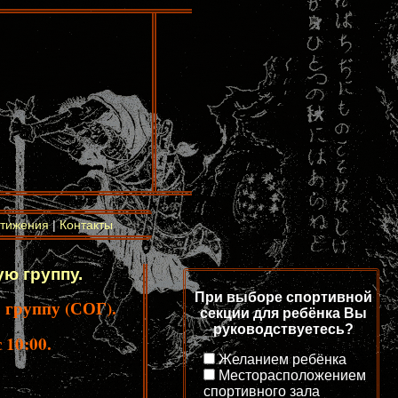
тижения
|
Контакты
ю группу.
При выборе спортивной
 группу (СОГ).
секции для ребёнка Вы
руководствуетесь?
 10:00.
Желанием ребёнка
Месторасположением
спортивного зала