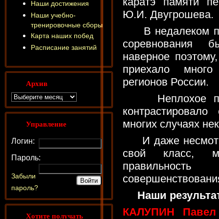
каратэ памяти пе
Наши достижения
Ю.И. Двугрошева.
Наши учебно-
тренировочные сборы
В недалеком пр
Карта наших побед
соревнования б
Расписание занятий
наверное поэтому
приехало много
регионов России.
Архив
Неплохое прове
контрастировало
многих случаях не
Управление
И даже несмотря
Логин:
свой класс, м
Пароль:
правильност
Забыли
совершенствовани
пароль?
Наши результа
КАЛУПИН Павел (
Хотите получать