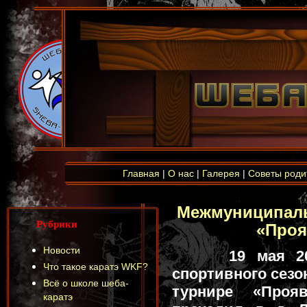
Главная
|
О нас
|
Галерея
|
Советы роди
Межмуниципаль
Рубрики
«Проя
Новости
19 мая 2
Что такое каратэ WKF?
спортивного сезо
Всё о школе шеба-
турнире «Прояв
каратэ