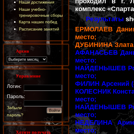
проходил в г. 
Наши достижения
комплекс «Спарта
Наши учебно-
тренировочные сборы
Результаты
she
Карта наших побед
ЕРМОЛАЕВ Даниил 
Расписание занятий
место;
ДУБИНИНА Злата (8
Архив
АФАНАСЬЕВ Даниил
место;
НАЙДЕНЫШЕВ Роман
место;
Управление
ФИЛИН Арсений (8-
Логин:
КОЛЕСНИК Констант
Пароль:
место;
НАЙДЕНЫШЕВ Рома
Забыли
место;
пароль?
НЕДЕЛИНА Арина
место;
Хотите получать