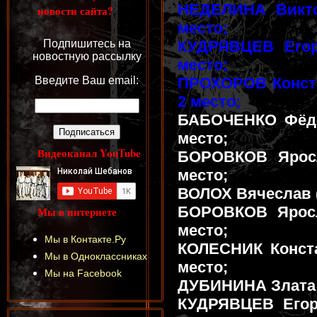
НЕДЕЛИНА Виктор
новости сайта?
место;
Подпишитесь на
КУДРЯВЦЕВ Егор
новостную рассылку
место;
Введите Ваш email:
ПРОХОРОВ Констан
2 место;
БАБОЧЕНКО Фёдор 
место;
Видеоканал YouTube
БОРОВКОВ Яросл
место;
ВОЛОХ Вячеслав (8
БОРОВКОВ Яросла
Мы в интернете
место;
Мы в Контакте.Ру
КОЛЕСНИК Констан
Мы в Одноклассниках
место;
Мы на Facebook
ДУБИНИНА Злата (8
КУДРЯВЦЕВ Егор 