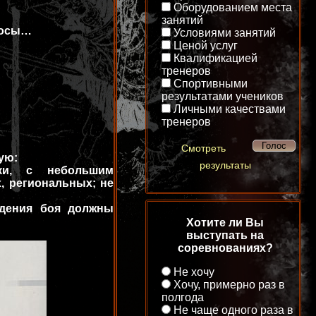
Оборудованием места
занятий
росы…
Условиями занятий
Ценой услуг
Квалификацией
тренеров
Спортивными
результатами учеников
Личными качествами
тренеров
Смотреть
ую:
результаты
вки, с небольшим
, региональных; не
едения боя должны
Хотите ли Вы
выступать на
соревнованиях?
Не хочу
Хочу, примерно раз в
полгода
Не чаще одного раза в