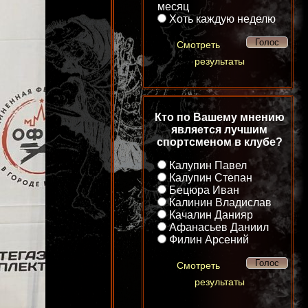
месяц
Хоть каждую неделю
Смотреть
результаты
Кто по Вашему мнению
является лучшим
спортсменом в клубе?
Калупин Павел
Калупин Степан
Бецюра Иван
Калинин Владислав
Качалин Данияр
Афанасьев Даниил
Филин Арсений
Смотреть
результаты