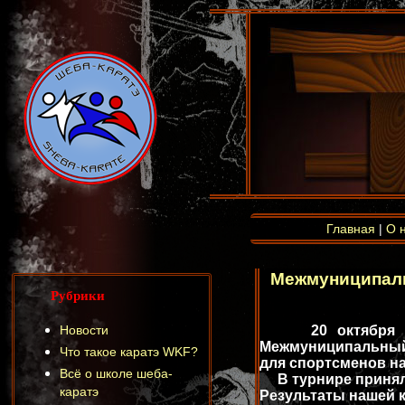
Главная
|
О 
Межмуниципаль
Рубрики
Новости
20 октября
Межмуниципальный 
Что такое каратэ WKF?
для спортсменов на
Всё о школе шеба-
В турнире приняли
каратэ
Результаты нашей 