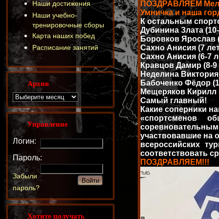
Наши достижения
ПОЗДРАВЛЯЕМ Мелан
Умничка и наша горд
Наши учебно-
К остальным спорт
тренировочные сборы
Дубинина Злата (10-1
Карта наших побед
Боровков Ярослав (7 
Расписание занятий
Сахно Анисия (7 лет,
Сахно Анисия (6-7 ле
Кравцов Дамир (8-9 л
Неделина Виктория (8
Архив
Бабоченко Фёдор (14-
Мещеряков Кирилл (10
Самый главный!
Какие соперники на
«спортсменов об
Управление
соревновательным 
участвовавшие на 
Логин:
всероссийских ту
соответствовать ср
Пароль:
ПОЗДРАВЛЯЕМ!!!
Забыли
пароль?
Хотите получать