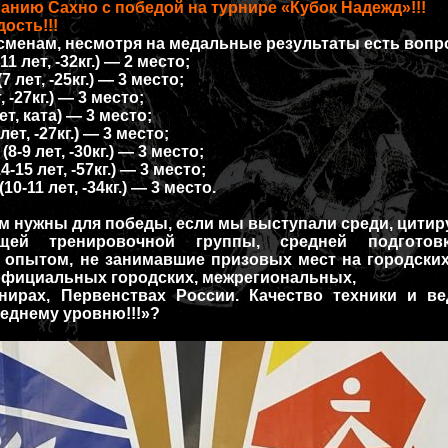
ию Сахно с победой на турнире «Кубок Надежд»!!!
ость!!!
сменам, несмотря на медальные результаты есть воп
1 лет, -32кг.) — 2 место;
лет, -25кг.) — 3 место;
 -27кг.) — 3 место;
т, ката) — 3 место;
ет, -27кг.) — 3 место;
-9 лет, -30кг.) — 3 место;
15 лет, -57кг.) — 3 место;
-11 лет, -34кг.) — 3 место.
м нужны для победы, если мы выступали среди, цитир
щей тренировочной группы, средней подгото
опытом, не занимавшие призовых мест на городских
официальных городских, межрегиональных,
рнирах, Первенствах России. Качество техники и в
еднему уровню!!!»?