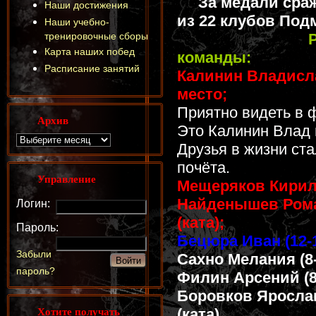
За медали сража
Наши достижения
из 22 клубов Под
Наши учебно-
тренировочные сборы
Карта наших побед
команды:
Расписание занятий
Калинин Владислав
место;
Приятно видеть в 
Архив
Это Калинин Влад 
Друзья в жизни ст
почёта.
Управление
Мещеряков Кирилл (
Найденышев Роман
Логин:
(ката);
Пароль:
Бецюра Иван (12-13
Забыли
Сахно Мелания (8-9
пароль?
Филин Арсений (8-9
Боровков Ярослав 
Хотите получать
(ката).