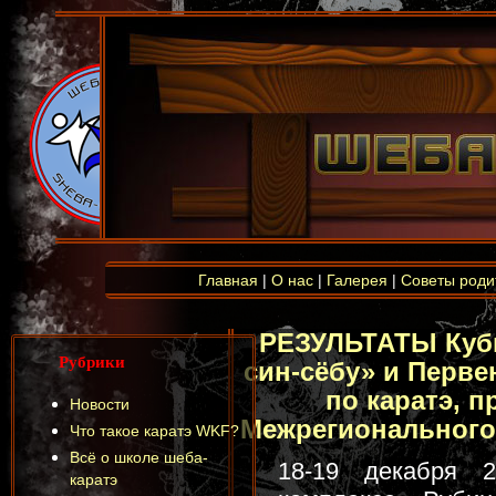
Главная
|
О нас
|
Галерея
|
Советы роди
РЕЗУЛЬТАТЫ Кубк
Рубрики
син-сёбу» и Перве
по каратэ, 
Новости
Межрегионального
Что такое каратэ WKF?
Всё о школе шеба-
18-19 декабря 
каратэ