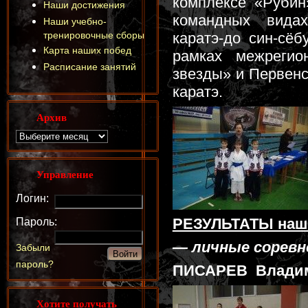
комплексе «Рубин
Наши достижения
командных вида
Наши учебно-
тренировочные сборы
каратэ-до син-сёб
Карта наших побед
рамках межрегио
Расписание занятий
звезды» и Первенс
каратэ.
Архив
Управление
Логин:
РЕЗУЛЬТАТЫ наш
Пароль:
— личные соревн
Забыли
пароль?
ПИСАРЕВ Владим
Хотите получать