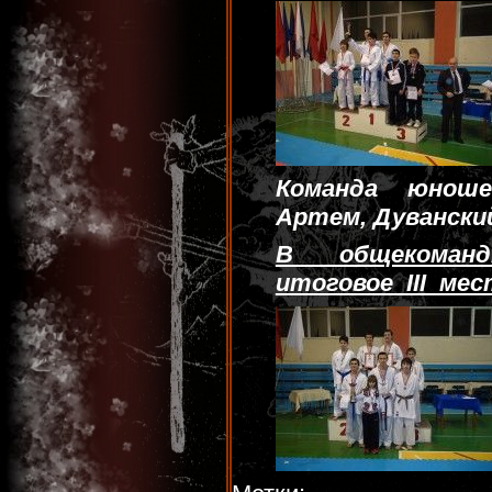
Команда юноше
Артем, Дувански
В общекоман
итоговое III мес