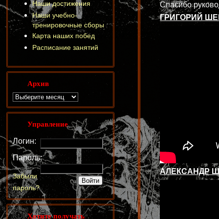
Наши достижения
Спасибо руково
Наши учебно-
ГРИГОРИЙ Ш
тренировочные сборы
Карта наших побед
Расписание занятий
Архив
Управление
Логин:
Пароль:
АЛЕКСАНДР 
Забыли
пароль?
Хотите получать