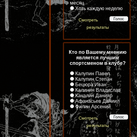
месяц
Хоть каждую неделю
Смотреть
результаты
Кто по Вашему мнению
является лучшим
спортсменом в клубе?
Калупин Павел
Калупин Степан
Бецюра Иван
Калинин Владислав
Качалин Данияр
Афанасьев Даниил
Филин Арсений
Смотреть
результаты