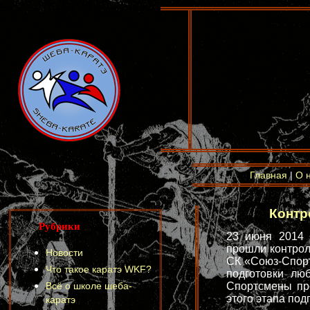
Главная
|
О 
Контр
Рубрики
23 июня 2014 
прошли контрол
Новости
СК «Союз-Спорт
Что такое каратэ WKF?
подготовки лю
Всё о школе шеба-
Спортсмены пр
этого этапа под
каратэ