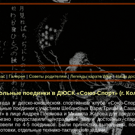
нас
|
Галерея
|
Советы родителям
|
Легенды карате WKF
|
Наши дос
ольные поединки в ДЮСК «Союз-Спорт» (г. Ко
года в детско-юношеском спортивном клубе «Союз-Спорт
ьные поединки с участием Шебановых Вари, Гриши и Са
» в лице Андрея Полякова и Михаила Жарова для предс
безно предоставили центральный зал и достойных спарр
овели по 4-5 поединков. Были полностью выполнены, по
готовки, отдельные технико-тактические задачи.