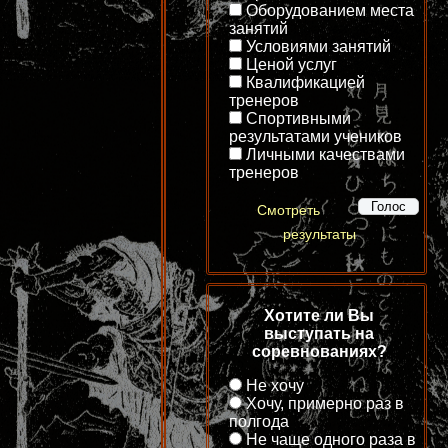
Оборудованием места
занятий
Условиями занятий
Ценой услуг
Квалификацией
тренеров
Спортивными
результатами учеников
Личными качествами
тренеров
Смотреть
результаты
Хотите ли Вы
выступать на
соревнованиях?
Не хочу
Хочу, примерно раз в
полгода
Не чаще одного раза в