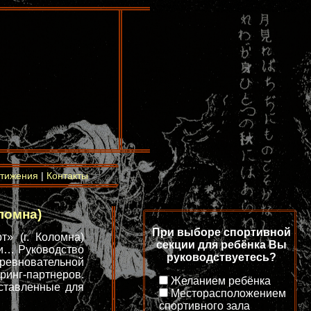
тижения
|
Контакты
ломна)
При выборе спортивной
» (г. Коломна)
секции для ребёнка Вы
ши… Руководство
руководствуетесь?
оревновательной
инг-партнеров.
Желанием ребёнка
ставленные для
Месторасположением
спортивного зала