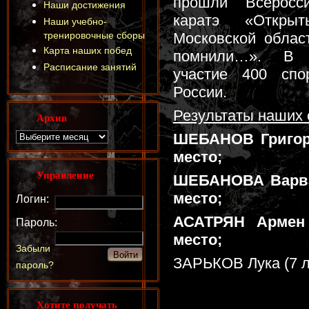
прошли Всеросс
Наши достижения
каратэ «Открыт
Наши учебно-
тренировочные сборы
Московской облас
Карта наших побед
помнили…». В с
Расписание занятий
участие 400 спо
России.
Результаты наших
Архив
ШЕБАНОВ Григорий
место;
Управление
ШЕБАНОВА Варвара
место;
Логин:
АСАТРЯН Армен (
Пароль:
место;
Забыли
ЗАРЬКОВ Лука (7 ле
пароль?
Хотите получать