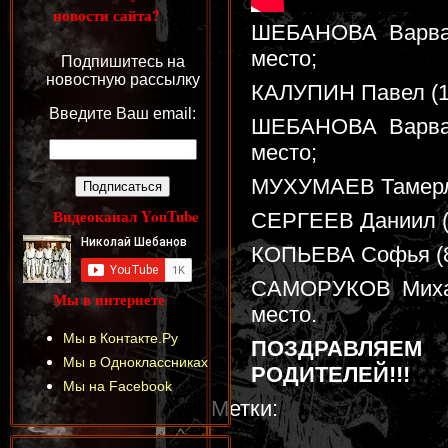
новости сайта?
ШЕБАНОВА Варвара
место;
Подпишитесь на
новостную рассылку
КАЛУПИН Павел (10-
Введите Ваш email:
ШЕБАНОВА Варвара
место;
МУХУМАЕВ Тамерлан
Видеоканал YouTube
СЕРГЕЕВ Даниил (8-
КОПЬЕВА Софья (8-9
САМОРУКОВ Михаил
Мы в интернете
место.
Мы в Контакте.Ру
ПОЗДРАВЛЯЕМ
Мы в Одноклассниках
РОДИТЕЛЕЙ!!!
Мы на Facebook
Метки: