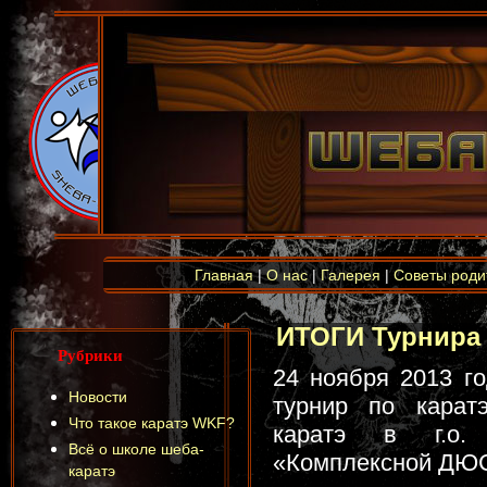
Главная
|
О нас
|
Галерея
|
Советы роди
ИТОГИ Турнира п
Рубрики
24 ноября 2013 го
Новости
турнир по карат
Что такое каратэ WKF?
каратэ в г.о.
Всё о школе шеба-
«Комплексной ДЮС
каратэ