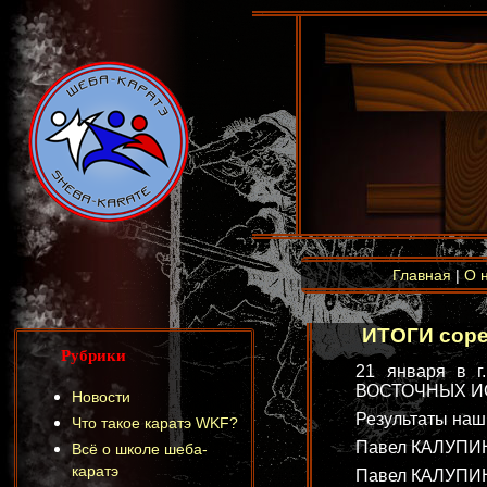
Главная
|
О 
ИТОГИ сор
Рубрики
21 января в г
ВОСТОЧНЫХ И
Новости
Результаты наш
Что такое каратэ WKF?
Павел КАЛУПИН 
Всё о школе шеба-
каратэ
Павел КАЛУПИН 