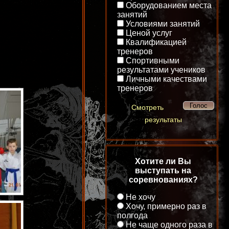
Оборудованием места
занятий
Условиями занятий
Ценой услуг
Квалификацией
тренеров
Спортивными
результатами учеников
Личными качествами
тренеров
Смотреть
результаты
Хотите ли Вы
выступать на
соревнованиях?
Не хочу
Хочу, примерно раз в
полгода
Не чаще одного раза в