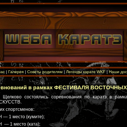
нас
|
Галерея
|
Советы родителям
|
Легенды карате WKF
|
Наши дос
евнований в рамках ФЕСТИВАЛЯ ВОСТОЧНЫХ
. Щелково состоялись соревнования по каратэ в ра
СКУССТВ.
их спортсменов:
— 1 место (кумите);
— 1 место (ката);