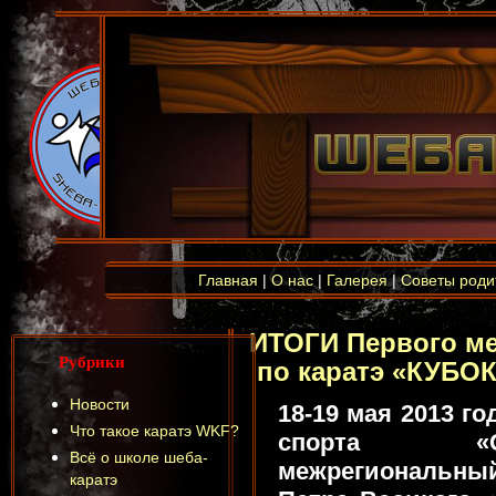
Главная
|
О нас
|
Галерея
|
Советы роди
ИТОГИ Первого м
Рубрики
по каратэ «КУБО
Новости
18-19 мая 2013 го
Что такое каратэ WKF?
спорта «С
Всё о школе шеба-
межрегиональный 
каратэ