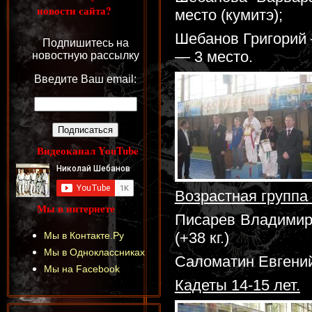
новости сайта?
место (кумитэ);
Шебанов Григорий 
Подпишитесь на
— 3 место.
новостную рассылку
Введите Ваш email:
Видеоканал YouTube
Возрастная группа 
Мы в интернете
Писарев Владимир 1
(+38 кг.)
Мы в Контакте.Ру
Мы в Одноклассниках
Саломатин Евгений
Мы на Facebook
Кадеты 14-15 лет.