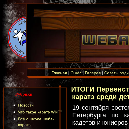
Главная
|
О нас
|
Галерея
|
Советы роди
ИТОГИ Первенст
Рубрики
каратэ среди де
Новости
19 сентября состо
Что такое каратэ WKF?
Петербурга по к
Всё о школе шеба-
кадетов и юниоров 
каратэ