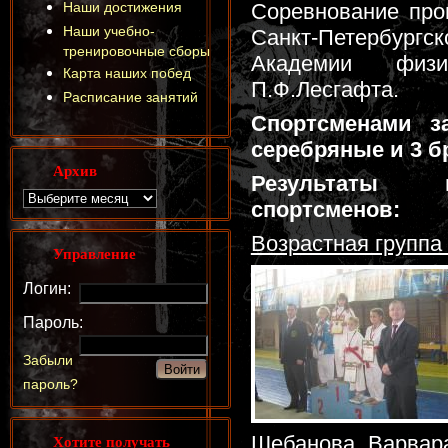
Наши достижения
Соревнование про
Наши учебно-
Санкт-Петербур
тренировочные сборы
Академии физи
Карта наших побед
П.Ф.Лесгафта.
Расписание занятий
Спортсменами з
серебряные и 3 б
Архив
Результаты 
спортсменов:
Возрастная группа 
Управление
Логин:
Пароль:
Забыли
пароль?
Хотите получать
Шебанова Варвар