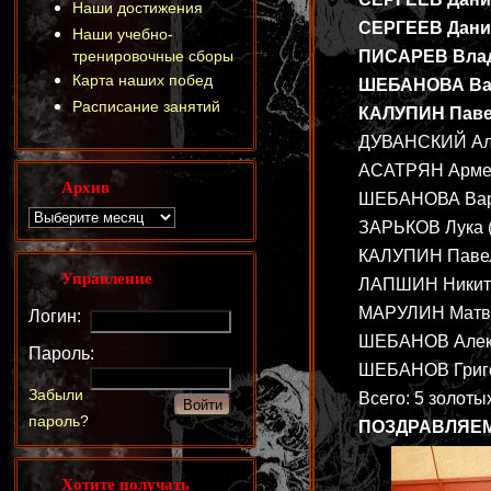
Наши достижения
СЕРГЕЕВ Даниил
Наши учебно-
тренировочные сборы
ПИСАРЕВ Влади
Карта наших побед
ШЕБАНОВА Вава
Расписание занятий
КАЛУПИН Павел 
ДУВАНСКИЙ Алек
АСАТРЯН Армен 
Архив
ШЕБАНОВА Варва
ЗАРЬКОВ Лука (7
КАЛУПИН Павел (
Управление
ЛАПШИН Никита 
МАРУЛИН Матвей
Логин:
ШЕБАНОВ Алекса
Пароль:
ШЕБАНОВ Григор
Забыли
Всего: 5 золоты
пароль?
ПОЗДРАВЛЯЕМ
Хотите получать