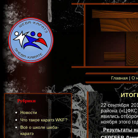
Главная
|
О 
ИТОГИ
Рубрики
22 сентября 20
района («ЦФКС»
Новости
явились отбороч
Что такое каратэ WKF?
ноября этого го
Всё о школе шеба-
Результаты н
каратэ
СЕРГЕЕВ Даниил