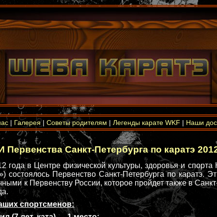
нас
|
Галерея
|
Советы родителям
|
Легенды карате WKF
|
Наши дос
 Первенства Санкт-Петербурга по каратэ 2012
12 года в Центре физической культуры, здоровья и спорта 
) состоялось Первенство Санкт-Петербурга по каратэ. Э
ными к Первенству России, которое пройдет также в Санкт
да.
аших спортсменов:
 (7 лет, ката) — 1 место;