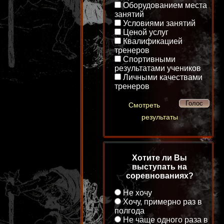
Оборудованием места
занятий
Условиями занятий
Ценой услуг
Квалификацией
тренеров
Спортивными
результатами учеников
Личными качествами
тренеров
Смотреть
результаты
Хотите ли Вы
выступать на
соревнованиях?
Не хочу
Хочу, примерно раз в
полгода
Не чаще одного раза в