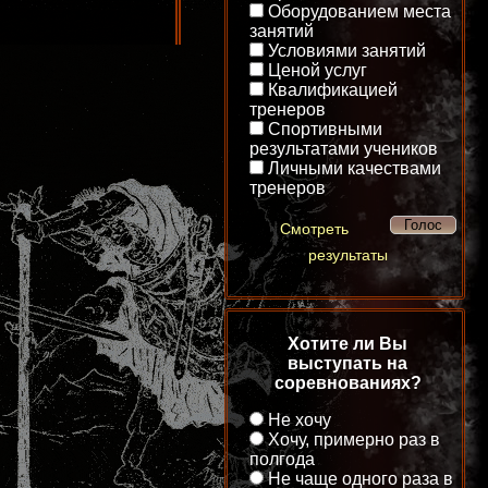
Оборудованием места
занятий
Условиями занятий
Ценой услуг
Квалификацией
тренеров
Спортивными
результатами учеников
Личными качествами
тренеров
Смотреть
результаты
Хотите ли Вы
выступать на
соревнованиях?
Не хочу
Хочу, примерно раз в
полгода
Не чаще одного раза в