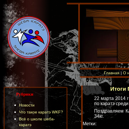
Главная
|
О 
Итоги 
Рубрики
22 марта 2014 
по каратэ среди
Новости
Поздравляем КА
Что такое каратэ WKF?
34кг.
Всё о школе шеба-
Метки:
каратэ