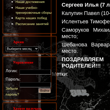
Наши достижения
Сергеев Илья (7 ле
Наши учебно-
Калупин Павел (10-1
тренировочные сборы
Карта наших побед
Ислентьев Тимофей 
Расписание занятий
Саморуков Михаил
место;
Архив
Шебанова Варвара
место.
ПОЗДРАВЛЯЕМ
Управление
РОДИТЕЛЕЙ!!!
Логин:
Метки:
Пароль:
Забыли
пароль?
Хотите получать