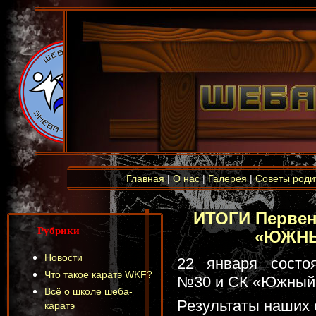
Главная
|
О нас
|
Галерея
|
Советы роди
ИТОГИ Первен
Рубрики
«ЮЖНЫЙ
Новости
22 января сост
Что такое каратэ WKF?
№30 и СК «Южный»
Всё о школе шеба-
Результаты наших
каратэ