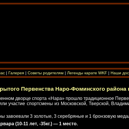
нас
|
Галерея
|
Советы родителям
|
Легенды карате WKF
|
Наши дос
крытого Первенства Наро-Фоминского района п
менном дворце спорта «Нара» прошло традиционное Первен
яли участие спортсмены из Московской, Тверской, Владим
ы завоевали 3 золотые, 3 серебряные и 1 бронзовую меда
ра (10-11 лет, -35кг.) — 1 место.