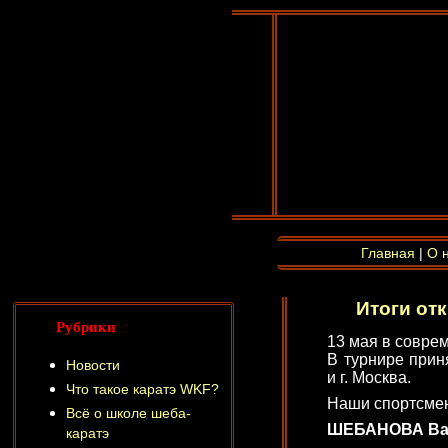
Главная
|
О 
Итоги от
Рубрики
13 мая в совре
В турнире прин
Новости
и г. Москва.
Что такое каратэ WKF?
Наши спортсмен
Всё о школе шеба-
ШЕБАНОВА Варва
каратэ