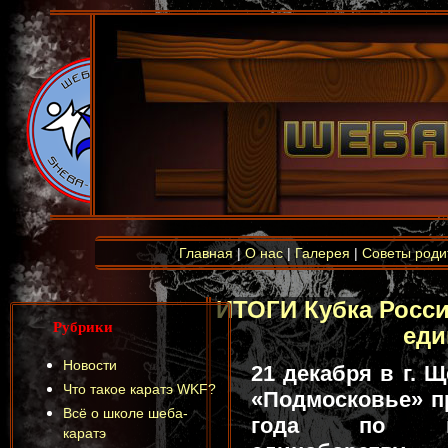
Главная
|
О нас
|
Галерея
|
Советы роди
ИТОГИ Кубка Росс
Рубрики
еди
Новости
21 декабря в г. 
Что такое каратэ WKF?
«Подмосковье» п
Всё о школе шеба-
года по во
каратэ