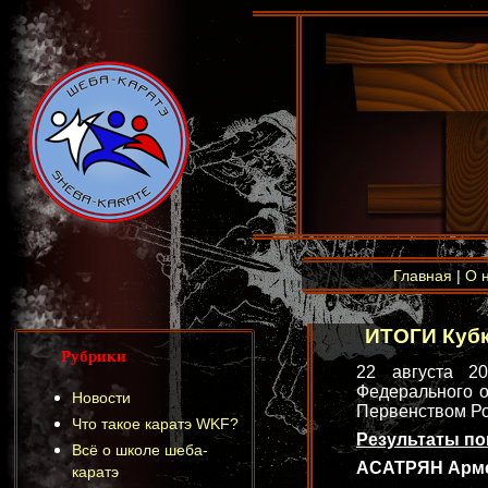
Главная
|
О 
ИТОГИ Кубк
Рубрики
22 августа 2
Федерального о
Новости
Первенством Ро
Что такое каратэ WKF?
Результаты п
Всё о школе шеба-
АСАТРЯН Армен 
каратэ