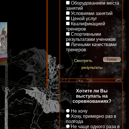
Оборудованием места
занятий
Условиями занятий
Ценой услуг
Квалификацией
тренеров
Спортивными
результатами учеников
Личными качествами
тренеров
Смотреть
результаты
Хотите ли Вы
выступать на
соревнованиях?
Не хочу
Хочу, примерно раз в
полгода
Не чаще одного раза в