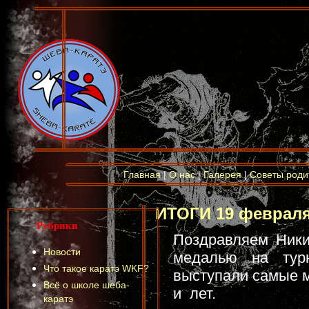
Главная
|
О нас
|
Галерея
|
Советы роди
ИТОГИ 19 феврал
Рубрики
Поздравляем Ники
Новости
медалью на тур
Что такое каратэ WKF?
выступали самые м
Всё о школе шеба-
и лет.
каратэ