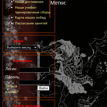
Наши достижения
Метки:
Наши учебно-
тренировочные сборы
Карта наших побед
Расписание занятий
Архив
Управление
Логин:
Пароль:
Забыли
пароль?
Хотите получать